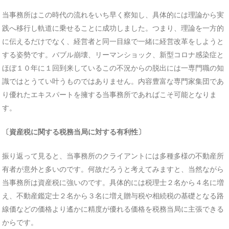
当事務所はこの時代の流れをいち早く察知し、具体的には理論から実
践へ移行し軌道に乗せることに成功しました。つまり、理論を一方的
に伝えるだけでなく、経営者と同一目線で一緒に経営改革をしようと
する姿勢です。バブル崩壊、リーマンショック、新型コロナ感染症と
ほぼ１０年に１回到来しているこの不況からの脱出には一専門職の知
識ではとうてい叶うものではありません。内容豊富な専門家集団であ
り優れたエキスパートを擁する当事務所であればこそ可能となりま
す。
〔資産税に関する税務当局に対する有利性〕
振り返って見ると、当事務所のクライアントには多種多様の不動産所
有者が意外と多いのです。何故だろうと考えてみますと、当然ながら
当事務所は資産税に強いのです。具体的には税理士２名から４名に増
え、不動産鑑定士２名から３名に増え贈与税や相続税の基礎となる路
線価などの価格より遙かに精度が優れる価格を税務当局に主張できる
からです。