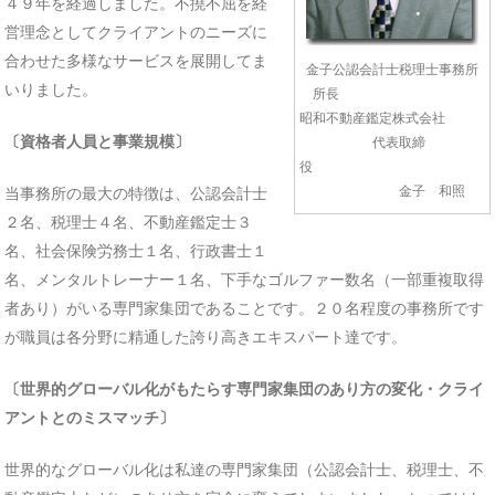
４９年を経過しました。不撓不屈を経
営理念としてクライアントのニーズに
合わせた多様なサービスを展開してま
金子公認会計士税理士事務所
いりました。
所長
昭和不動産鑑定株式会社
〔資格者人員と事業規模〕
代表取締
役
金子 和照
当事務所の最大の特徴は、公認会計士
２名、税理士４名、不動産鑑定士３
名、社会保険労務士１名、行政書士１
名、メンタルトレーナー１名、下手なゴルファー数名（一部重複取得
者あり）がいる専門家集団であることです。２０名程度の事務所です
が職員は各分野に精通した誇り高きエキスパート達です。
〔世界的グローバル化がもたらす専門家集団のあり方の変化・クライ
アントとのミスマッチ〕
世界的なグローバル化は私達の専門家集団（公認会計士、税理士、不