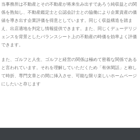
当事務所は不動産とその不動産が将来生み出すであろう純収益との関
係を熟知し、不動産鑑定士と公認会計士との協働により企業資産の価
値を導き出す企業評価を得意としています。同じく収益構造を踏ま
え、出店適地を判定し情報提供できます。また、同じくデューデリジ
ェンスを背景としたバランスシート上の不動産の時価を効率よく評価
できます。
また、ゴルフと人生、ゴルフと経営の関係は極めて密着な関係である
と言われています。それを理解していただくため「有休閑話」と称し
て時折、専門文章との間に挿入させ、可能な限り楽しいホームページ
にしたいと存じます