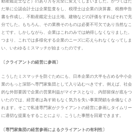
動産鑑定士など）のあり方を完全に変えてしまいました。かつてはた
だ単に公認会計士は企業監査をし、税理士は企業の決算書、税務申告
書を作成し、不動産鑑定士は土地、建物などの評価をすればそれで充
分でした。もちろん、その業務そのものは必要不可欠であり当然なこ
とです。しかしながら、企業はこれのみでは納得しなくなりました。
つまり、これでは多様化する企業のニーズに応えられなくなってしま
い、いわゆるミスマッチが始まったのです。
〔クライアントの経営に参画〕
こうしたミスマッチを防ぐためにも、日本企業の大半を占める中小企
業のもっと深部へ専門家集団として入り込むべきです。例えば、社会
的な外部要因で企業の営業利益がマイナスとなり、内部留保が底をつ
いたのでは、経営者は為す術もなく気力を失い事業閉鎖を余儀なくさ
れます。そこで私達専門家がクライアントの経営に参画しタイムリー
に適切な提案をすることにより、こうした事態を回避できます。
〔専門家集団の経営参画によるクライアントの有利性〕