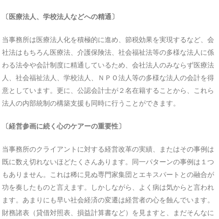
〔医療法人、学校法人などへの精通〕
当事務所は医療法人化を積極的に進め、節税効果を実現するなど、会
社法はもちろん医療法、介護保険法、社会福祉法等の多様な法人に係
わる法令や会計制度に精通しているため、会社法人のみならず医療法
人、社会福祉法人、学校法人、ＮＰＯ法人等の多様な法人の会計を得
意としています。更に、公認会計士が２名在籍することから、これら
法人の内部統制の構築支援も同時に行うことができます。
〔経営参画に続く心のケアーの重要性〕
当事務所のクライアントに対する経営改革の実績、またはその事例は
既に数え切れないほどたくさんあります。同一パターンの事例は１つ
もありません。これは稀に見ぬ専門家集団とエキスパートとの融合が
功を奏したものと言えます。しかしながら、よく病は気からと言われ
ます。あまりにも早い社会経済の変遷は経営者の心を蝕んでいます。
財務諸表（貸借対照表、損益計算書など）を見ますと、まだそんなに