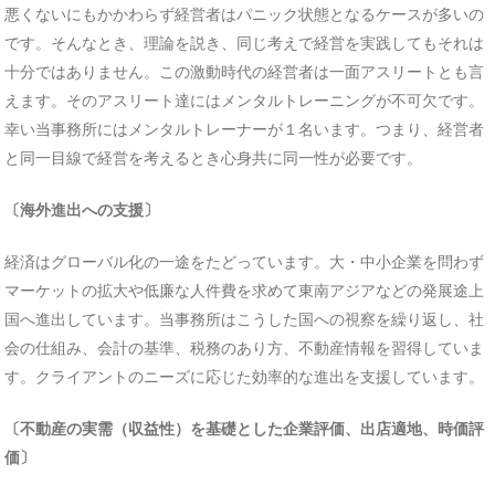
悪くないにもかかわらず経営者はパニック状態となるケースが多いの
です。そんなとき、理論を説き、同じ考えで経営を実践してもそれは
十分ではありません。この激動時代の経営者は一面アスリートとも言
えます。そのアスリート達にはメンタルトレーニングが不可欠です。
幸い当事務所にはメンタルトレーナーが１名います。つまり、経営者
と同一目線で経営を考えるとき心身共に同一性が必要です。
〔海外進出への支援〕
経済はグローバル化の一途をたどっています。大・中小企業を問わず
マーケットの拡大や低廉な人件費を求めて東南アジアなどの発展途上
国へ進出しています。当事務所はこうした国への視察を繰り返し、社
会の仕組み、会計の基準、税務のあり方、不動産情報を習得していま
す。クライアントのニーズに応じた効率的な進出を支援しています。
〔不動産の実需（収益性）を基礎とした企業評価、出店適地、時価評
価〕