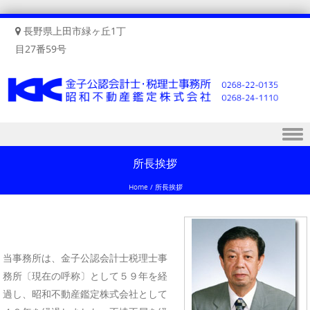
長野県上田市緑ヶ丘1丁
目27番59号
Skip to content
所長挨拶
Home
/
所長挨拶
当事務所は、金子公認会計士税理士事
務所〔現在の呼称〕として５９年を経
過し、昭和不動産鑑定株式会社として